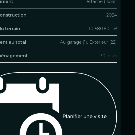
timent
Détaché (Isolé)
onstruction
2024
du terrain
10 580.50 m²
nt au total
Au garage (1), Extérieur (22)
ménagement
30 jours
Planifier une visite