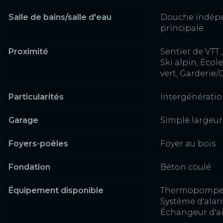
Salle de bains/salle d'eau
Douche indépe
principale
Proximité
Sentier de VTT 
Ski alpin, Écol
vert, Garderie/
Particularités
Intergénérati
Garage
Simple largeur 
Foyers-poêles
Foyer au bois
Fondation
Béton coulé
Équipement disponible
Thermopompe m
Système d'alar
Échangeur d'air