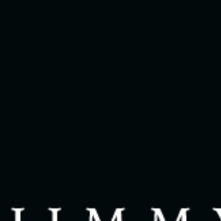
Vendre
Acheter
Propriétés
Quartiers
À propos
Avis clients
FAQ
Dans les médias
Contact
English
514 825-9488