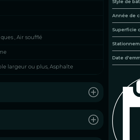
Style de bâ
Année de c
Superficie 
ques , Air soufflé
Stationneme
rme
Date d'em
le largeur ou plus, Asphalte