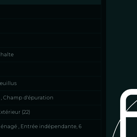
halte
feuillus
 , Champ d'épuration
Extérieur (22)
énagé , Entrée indépendante, 6