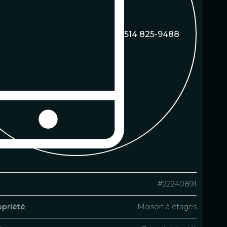
514 825-9488
#22240891
opriété
Maison à étages