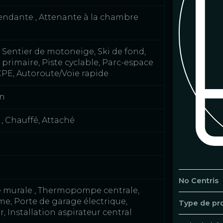
ndante , Attenante à la chambre
, Sentier de motoneige, Ski de fond,
e primaire, Piste cyclable, Parc-espace
CPE, Autoroute/Voie rapide
on
, Chauffé, Attaché
No Centris
urale , Thermopompe centrale,
me, Porte de garage électrique,
Type de pr
, Installation aspirateur central