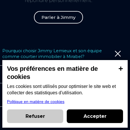
répondre personnellement.
Parler à Jimmy
Courtier #1 possédant
le plus gros
réseau social
Pourquoi choisir Jimmy Lemieux et son équipe
comme courtier immobilier à Mirabel?
+
en immobilier au québec
Vos préférences en matière de
Quels secteurs de Mirabel couvre l'équipe Lemieux?
cookies
Les cookies sont utilisés pour optimiser le site web et
Comment fonctionne l'évaluation gratuite de
collecter des statistiques d'utilisation.
propriété à Mirabel?
Politique en matière de cookies
Combien de temps faut-il pour vendre une
Refuser
Accepter
propriété à Mirabel?