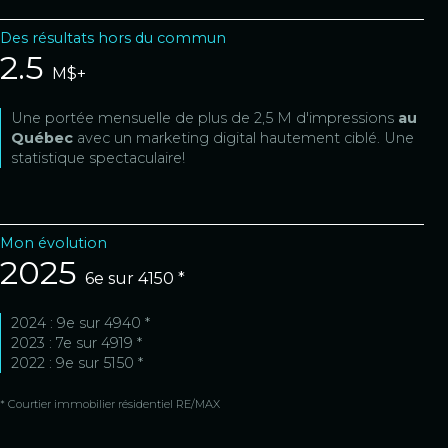
Des résultats hors du commun
2.5
M$+
Une portée mensuelle de plus de 2,5 M d'impressions
au
Québec
avec un marketing digital hautement ciblé. Une
statistique spectaculaire!
Mon évolution
2025
6e sur 4150 *
2024 : 9e sur 4940 *
2023 : 7e sur 4919 *
2022 : 9e sur 5150 *
* Courtier immobilier résidentiel RE/MAX