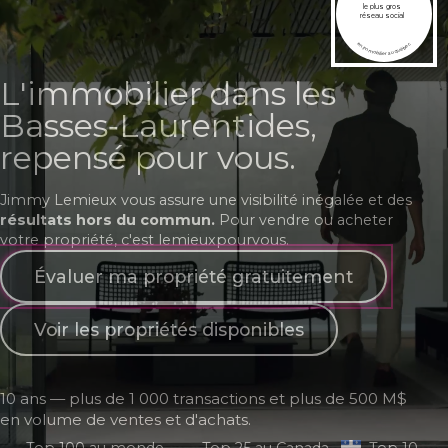
le plus gros
réseau social
en immobilier au québec
L'immobilier dans les
Basses‑Laurentides,
repensé pour vous.
Jimmy Lemieux vous assure une visibilité inégalée et des
résultats hors du commun.
Pour vendre ou acheter
votre propriété, c'est lemieuxpourvous.
Évaluer ma propriété gratuitement
Voir les propriétés disponibles
10 ans — plus de 1 000 transactions et plus de 500 M$
en volume de ventes et d'achats.