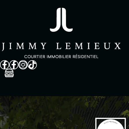
Vendre
Acheter
Propriétés
Quartiers
À propos
Avis clients
FAQ
Dans les médias
Contact
English
514 825-9488
Courtier #1 possédant