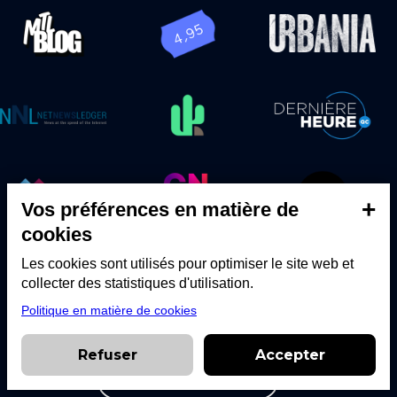
Courtier #1 possédant
le plus gros
réseau social
+
en immobilier au québec
Vos préférences en matière de
cookies
Les cookies sont utilisés pour optimiser le site web et
collecter des statistiques d'utilisation.
Politique en matière de cookies
Refuser
Accepter
Voir mes entrevues