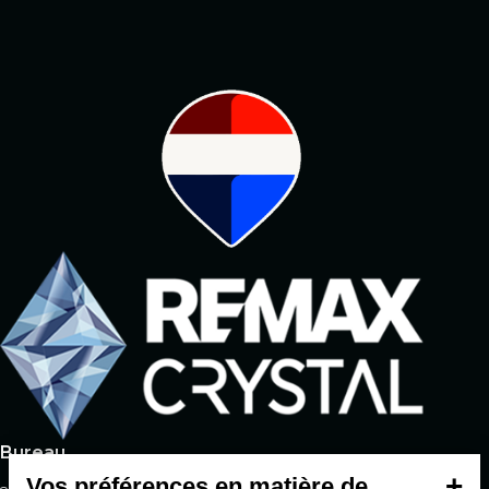
Courtier #1 possédant
le plus gros
réseau social
Bureau
+
Vos préférences en matière de