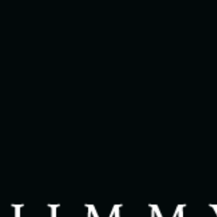
Vendre
Acheter
Propriétés
Quartiers
À propos
Avis clients
FAQ
Dans les médias
Contact
English
514 825-9488