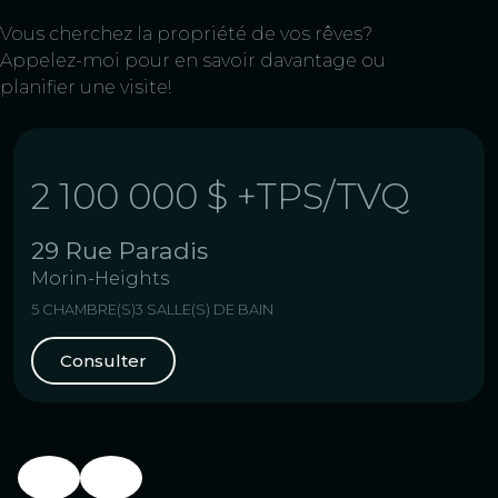
Vous cherchez la propriété de vos rêves?
Appelez-moi pour en savoir davantage ou
planifier une visite!
2 100 000 $
+TPS/TVQ
29 Rue Paradis
Morin-Heights
5 CHAMBRE(S)
3 SALLE(S) DE BAIN
Consulter