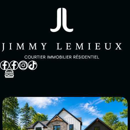
Vendre
Acheter
Propriétés
Quartiers
À propos
Avis clients
FAQ
Dans les méd
Contact
English
514 825-9488