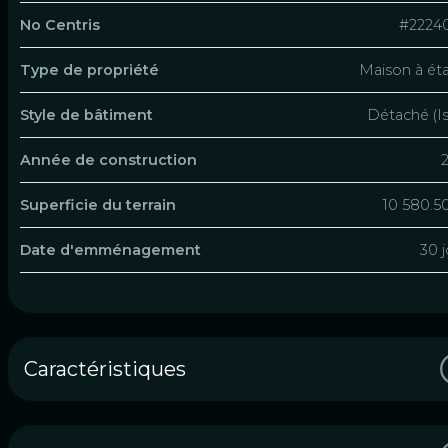
No Centris
#2224
Type de propriété
Maison à ét
Style de bâtiment
Détaché (Is
Année de construction
Superficie du terrain
10 580.5
Date d'emménagement
30 j
Caractéristiques