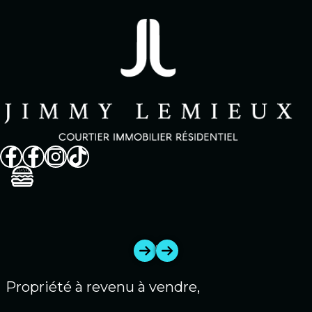
Vendre
Acheter
Propriétés
Quartiers
À propos
Avis clients
FAQ
Dans les médias
Contact
English
514 825-9488
1
/
0
Propriété à revenu à vendre,