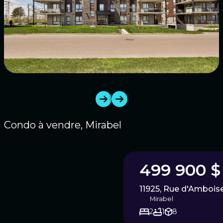
1
/
46
Condo à vendre, Mirabel
499 900 $
11925, Rue d'Amboise
Mirabel
2
1
8