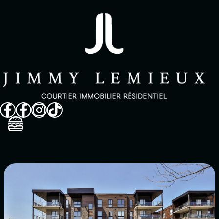
Vendre
Acheter
Propriétés
Quartiers
À propos
Avis clients
FAQ
Dans les méd
Contact
English
514 825-9488